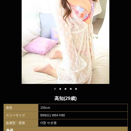
高知(29歳)
身長
155cm
スリーサイズ
B99(G) W64 H90
血液型・星座
O型 やぎ座
身長