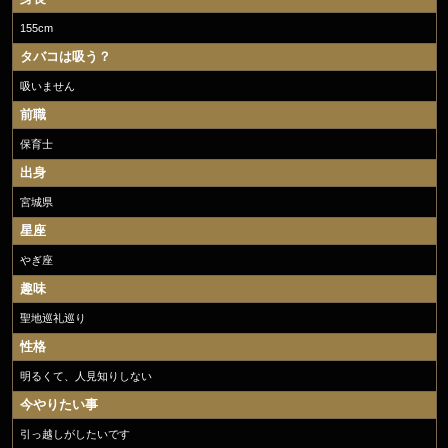
155cm
タバコは吸う？
吸いません
前職
保育士
出身
宮城県
星座
やぎ座
趣味
聖地巡礼巡り
性格
明るくて、人見知りしない
今やりたい事
引っ越しがしたいです