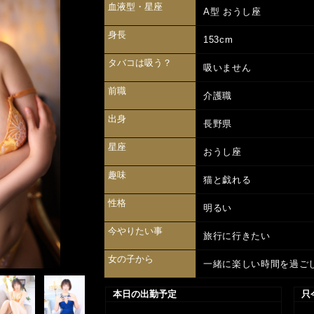
血液型・星座
A型 おうし座
身長
153cm
タバコは吸う？
吸いません
前職
介護職
出身
長野県
星座
おうし座
趣味
猫と戯れる
性格
明るい
今やりたい事
旅行に行きたい
女の子から
一緒に楽しい時間を過ご
本日の出勤予定
只